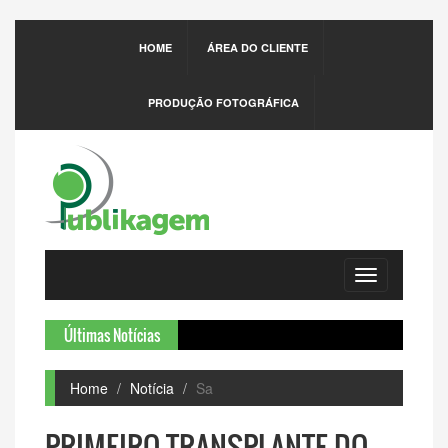
HOME
ÁREA DO CLIENTE
PRODUÇÃO FOTOGRÁFICA
Toggle
navigation
Últimas Notícias
U
Home
Notícia
Sa
PRIMEIRO TRANSPLANTE DO